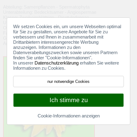
Abteilung: Samenpflanzen - Spermatophyta
Unterabteilung: Bedecktsamer - Angiospermae
Klasse: Zweikeimblättrige - Dicotyledoneae
Unterklasse: Asternähnliche - Asteridae
Wir setzen Cookies ein, um unsere Webseiten optimal
Ordnung: Asterales
für Sie zu gestalten, unsere Angebote für Sie zu
Familie: Korbblütler - Asteraceae
verbessern und Ihnen in zusammenarbeit mit
Gattung: Sonnenblume - Helianthus
Drittanbietern interessengerechte Werbung
Art: Helianthus annuus L.
anzuzeigen. Informationen zu den
Datenverabeitungszwecken sowie unseren Partnern
finden Sie unter "Cookie-Informationen".
In unserer
Datenschutzerklärung
erhalten Sie weitere
Informationen zu Cookies.
nur notwendige Cookies
Ich stimme zu
Cookie-Informationen anzeigen