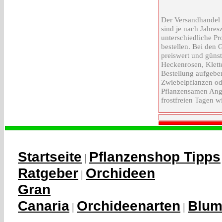
Der Versandhandel 
sind je nach Jahres
unterschiedliche Pr
bestellen. Bei den
preiswert und güns
Heckenrosen, Klett
Bestellung aufgeben
Zwiebelpflanzen od
Pflanzensamen Angeb
frostfreien Tagen w
Startseite
Pflanzenshop Tipps
|
Ratgeber
Orchideen
|
Gran
Canaria
Orchideenarten
Blum
|
|