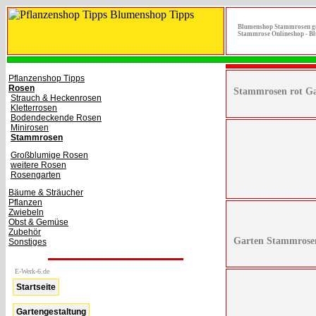
Blumenshop Stammrosen gü
Stammrose Onlineshop - B
Pflanzenshop Tipps
Rosen
Stammrosen rot G
Strauch & Heckenrosen
Kletterrosen
Bodendeckende Rosen
Minirosen
Stammrosen
Großblumige Rosen
weitere Rosen
Rosengarten
Bäume & Sträucher
Pflanzen
Zwiebeln
Obst & Gemüse
Zubehör
Garten Stammrosen
Sonstiges
E-Werk-6.de
Startseite
Gartengestaltung